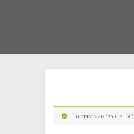
Навигация
по
записям
Вы отложили “Ванна 150*