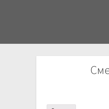
Навигация
Сме
по
записям