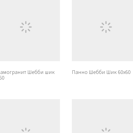
рамогранит Шебби шик
Панно Шебби Шик 60х60
60