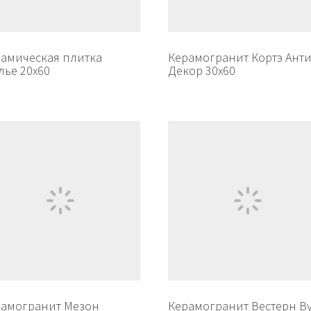
амическая плитка
Керамогранит Кортэ Ант
лье 20х60
Декор 30х60
рамогранит Мезон
Керамогранит Вестерн В