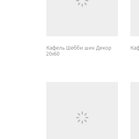
Кафель Шебби шик Декор
Каф
20х60