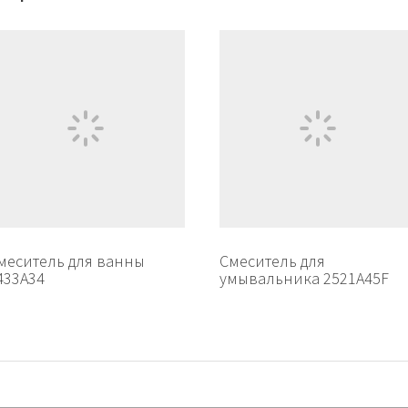
меситель для ванны
Смеситель для
433A34
умывальника 2521A45F