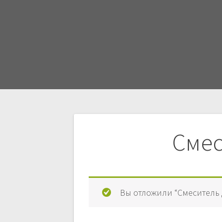
Навигация
Смес
по
записям
Вы отложили “Смеситель 