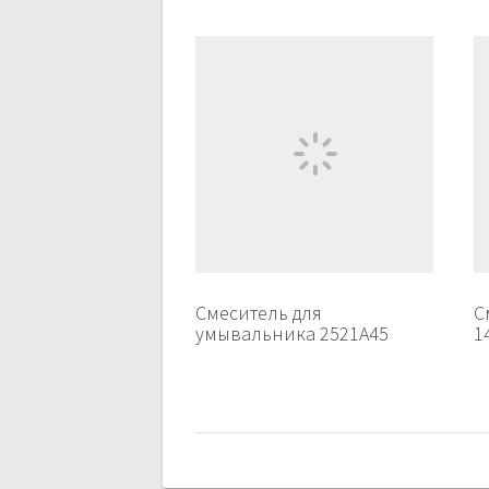
Смеситель для
С
умывальника 2521А45
1