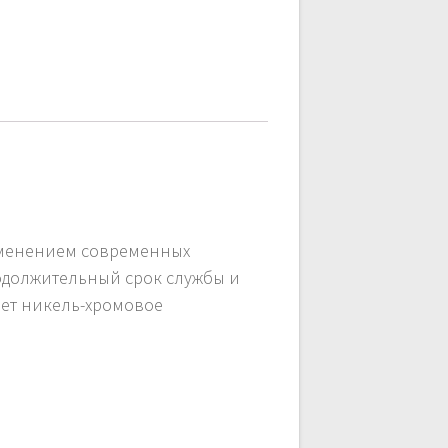
именением современных
родолжительный срок службы и
еет никель-хромовое